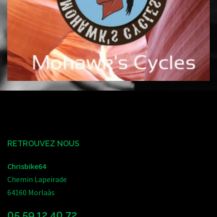
RETROUVEZ NOUS
Chrisbike64
Chemin Lapeirade
64160 Morlaàs
05 59 12 40 72