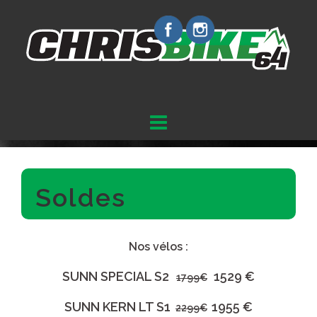
Aller
au
contenu
Soldes
Nos vélos :
SUNN SPECIAL S2
1529 €
1799€
SUNN KERN LT S1
1955
€
2299€